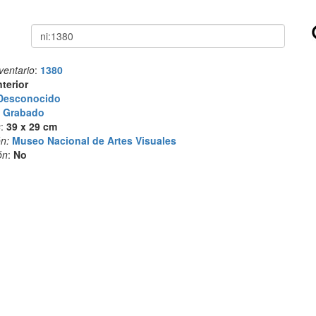
Buscar
ventario
:
1380
nterior
Desconocido
:
Grabado
s
:
39 x 29 cm
n:
Museo Nacional de Artes Visuales
ón
:
No