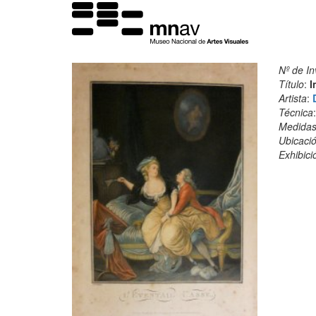
Nº de In
Título
:
I
Artista
:
Técnica
Medida
Ubicació
Exhibici