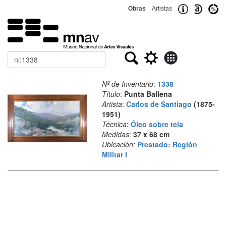
Obras
Artistas
Buscar
Nº de Inventario
:
1338
Título
:
Punta Ballena
Artista
:
Carlos de Santiago
(1875-
1951)
Técnica
:
Óleo sobre tela
Medidas
:
37 x 68 cm
Ubicación:
Prestado: Región
Militar I