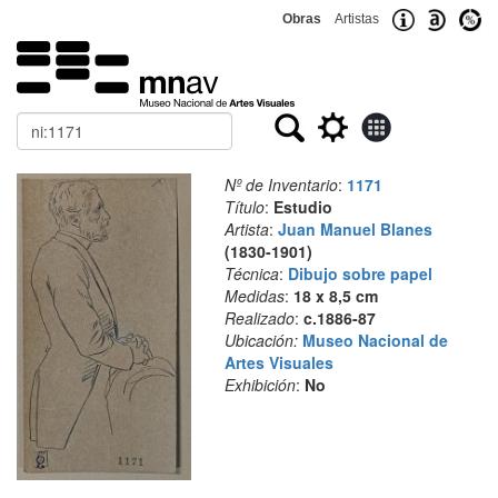
Obras
Artistas
Buscar
Nº de Inventario
:
1171
Título
:
Estudio
Artista
:
Juan Manuel Blanes
(1830-1901)
Técnica
:
Dibujo sobre papel
Medidas
:
18 x 8,5 cm
Realizado
:
c.1886-87
Ubicación:
Museo Nacional de
Artes Visuales
Exhibición
:
No