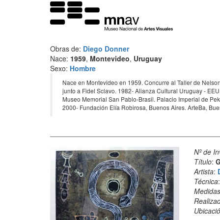
Obras de:
Diego Donner
Nace:
1959
,
Montevideo
,
Uruguay
Sexo:
Hombre
Nace en Montevideo en 1959. Concurre al Taller de Nelson 
junto a Fidel Sclavo. 1982- Alianza Cultural Uruguay - EE
Museo Memorial San Pablo-Brasil. Palacio Imperial de Pek
2000- Fundación Elía Robirosa, Buenos Aires. ArteBa, Bue
Nº de In
Título
:
G
Artista
:
Técnica
Medida
Realiza
Ubicació