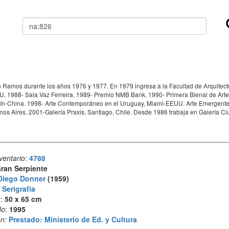
Buscar
Ramos durante los años 1976 y 1977. En 1979 ingresa a la Facultad de Arquitectur
UU. 1988- Sala Vaz Ferreira. 1989- Premio NMB Bank. 1990- Primera Bienal de Arte
ín-China. 1998- Arte Contemporáneo en el Uruguay, Miami-EEUU. Arte Emergente de
nos Aires. 2001-Galería Praxis, Santiago, Chile. Desde 1986 trabaja en Galería C
ventario
:
4788
ran Serpiente
Diego Donner
(1959)
:
Serigrafía
s
:
50 x 65 cm
do
:
1995
n:
Prestado: Ministerio de Ed. y Cultura