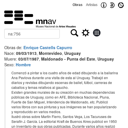
Obras
Artistas
Buscar
Obras de:
Enrique Castells Capurro
Nace:
09/03/1913
,
Montevideo
,
Uruguay
Muere:
03/07/1987
,
Maldonado - Punta del Este
,
Uruguay
Sexo:
Hombre
Comenzó a pintar a los cuatro años de edad dibujando a la bailarina
Ana Pavlova durante una visita de esta al Uruguay. Trabajó en
diarios y revistas dibujando escenas de ballet, fútbol, carreras de
caballos y temas relativos al gaucho.
Existen grandes murales de su creación en muchas dependencias
públicas de Uruguay, como en AFE, Biblioteca Nacional, Pluna,
Fuerte de San Miguel, Intendencia de Maldonado, etc. Publicó
varios libros con sus pinturas y sus imágenes se han popularizando
y reproducido en varios medios.
Ilustró obras sobre Martín Fierro, Santos Vega, Los Tacuruses de
Serafín J. García. La editorial Kraft de Buenos Aires publicó en 1950
un inventario de sus obras publicadas. Durante varios años realizó