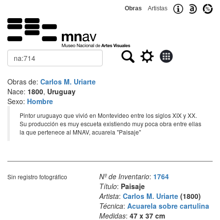
Obras
Artistas
Buscar
Obras de:
Carlos M. Uriarte
Nace:
1800
,
Uruguay
Sexo:
Hombre
Pintor uruguayo que vivió en Montevideo entre los siglos XIX y XX.
Su producción es muy escueta existiendo muy poca obra entre ellas
la que pertenece al MNAV, acuarela "Paisaje"
Nº de Inventario
:
1764
Sin registro fotográfico
Título
:
Paisaje
Artista
:
Carlos M. Uriarte
(1800)
Técnica
:
Acuarela sobre cartulina
Medidas
:
47 x 37 cm