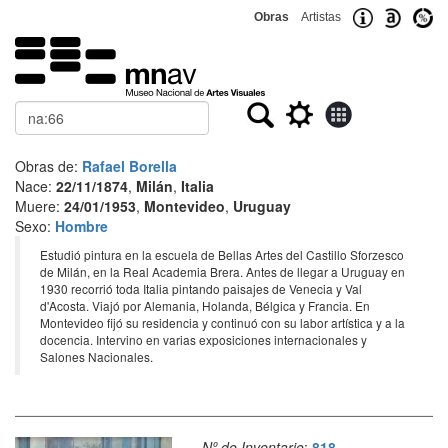
Obras
Artistas
Buscar
Obras de:
Rafael Borella
Nace:
22/11/1874
,
Milán
,
Italia
Muere:
24/01/1953
,
Montevideo
,
Uruguay
Sexo:
Hombre
Estudió pintura en la escuela de Bellas Artes del Castillo Sforzesco
de Milán, en la Real Academia Brera. Antes de llegar a Uruguay en
1930 recorrió toda Italia pintando paisajes de Venecia y Val
d'Acosta. Viajó por Alemania, Holanda, Bélgica y Francia. En
Montevideo fijó su residencia y continuó con su labor artística y a la
docencia. Intervino en varias exposiciones internacionales y
Salones Nacionales.
Nº de Inventario
:
818