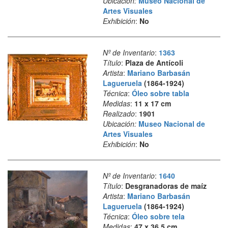
Ubicación:
Museo Nacional de
Artes Visuales
Exhibición
:
No
Nº de Inventario
:
1363
Título
:
Plaza de Antícoli
Artista
:
Mariano Barbasán
Lagueruela
(1864-1924)
Técnica
:
Óleo sobre tabla
Medidas
:
11 x 17 cm
Realizado
:
1901
Ubicación:
Museo Nacional de
Artes Visuales
Exhibición
:
No
Nº de Inventario
:
1640
Título
:
Desgranadoras de maíz
Artista
:
Mariano Barbasán
Lagueruela
(1864-1924)
Técnica
:
Óleo sobre tela
Medidas
:
47 x 36,5 cm