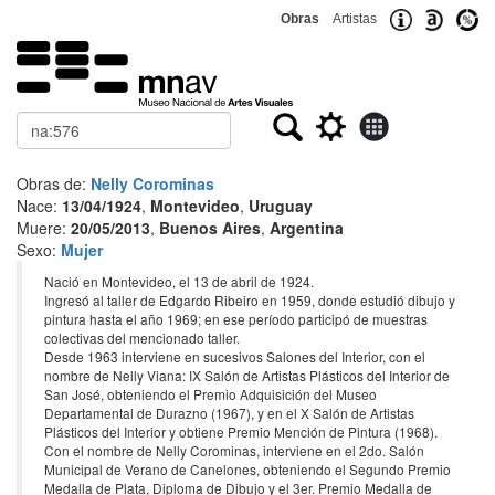
Obras
Artistas
Buscar
Obras de:
Nelly Corominas
Nace:
13/04/1924
,
Montevideo
,
Uruguay
Muere:
20/05/2013
,
Buenos Aires
,
Argentina
Sexo:
Mujer
Nació en Montevideo, el 13 de abril de 1924.
Ingresó al taller de Edgardo Ribeiro en 1959, donde estudió dibujo y
pintura hasta el año 1969; en ese período participó de muestras
colectivas del mencionado taller.
Desde 1963 interviene en sucesivos Salones del Interior, con el
nombre de Nelly Viana: IX Salón de Artistas Plásticos del Interior de
San José, obteniendo el Premio Adquisición del Museo
Departamental de Durazno (1967), y en el X Salón de Artistas
Plásticos del Interior y obtiene Premio Mención de Pintura (1968).
Con el nombre de Nelly Corominas, interviene en el 2do. Salón
Municipal de Verano de Canelones, obteniendo el Segundo Premio
Medalla de Plata, Diploma de Dibujo y el 3er. Premio Medalla de