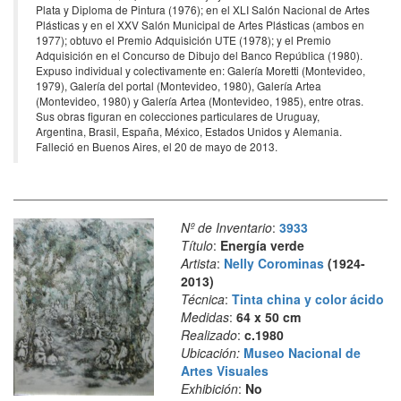
Plata y Diploma de Pintura (1976); en el XLI Salón Nacional de Artes
Plásticas y en el XXV Salón Municipal de Artes Plásticas (ambos en
1977); obtuvo el Premio Adquisición UTE (1978); y el Premio
Adquisición en el Concurso de Dibujo del Banco República (1980).
Expuso individual y colectivamente en: Galería Moretti (Montevideo,
1979), Galería del portal (Montevideo, 1980), Galería Artea
(Montevideo, 1980) y Galería Artea (Montevideo, 1985), entre otras.
Sus obras figuran en colecciones particulares de Uruguay,
Argentina, Brasil, España, México, Estados Unidos y Alemania.
Falleció en Buenos Aires, el 20 de mayo de 2013.
Nº de Inventario
:
3933
Título
:
Energía verde
Artista
:
Nelly Corominas
(1924-
2013)
Técnica
:
Tinta china y color ácido
Medidas
:
64 x 50 cm
Realizado
:
c.1980
Ubicación:
Museo Nacional de
Artes Visuales
Exhibición
:
No