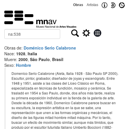
Obras
Artistas
Buscar
Obras de:
Doménico Serio Calabrone
Nace:
1928
,
Italia
Muere:
2000
,
São Paulo
,
Brasil
Sexo:
Hombre
Domenico Serio Calabrone (Aieta, Italia 1928 - São Paulo SP 2000).
Escultor, pintor, grabador, diseñador de joyas y escenógrafo. Entre
1948 y 1951, asiste a las clases del Liceo Clásico en Roma,
especializada en técnicas de fundición, mosaico y cerámica. Se
trasladó en 1954 a Sao Paulo, donde, dos años más tarde, realiza
su primera exposición individual en la tienda de la galería de arte.
Desde la década de 1960, Domenico Calabrone parece buscar en
su escultura, la expresión artística en la que se sabe, una
representación que unen a las formas orgánicas y mecánicas, el
diseño de las figuras mitad hombre mitad máquina. Por lo tanto,
buscar un efecto de movimiento similar, aunque más tímidos, que
produjo por el escultor futurista italiano Umberto Boccioni (1882-