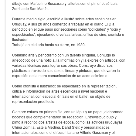
dibujo con Marcelino Buscasso y talleres con el pintor José Luis
Zorrilla de San Martín.
Durante medio siglo, escribió e ilustró sobre artes escénicas en
Uruguay. A sus 20 años comenzó a trabajar en el diario El Día,
periódico en el que pasó por secciones como "policiales" y "ocio y
espectáculos", ejecutando diversas tareas: crítico de cine, cronista e
ilustrador.
Trabajó en el diario hasta su cierre, en 1980.
Combinó arte y periodismo con un talento singular. Conjugó lo
anecdótico de una noticia, la información y la expresión artística, con
variadas técnicas para lograr sus obras. Construyó discursos
plásticos a través de sus trazos, líneas y pinturas, que elevaron la
expresión de la mera comunicación de un acontecimiento.
Como cronista e ilustrador, se especializó en la representación,
crítica e información de artes escénicas a nivel nacional e
internacional, con especial énfasis en el ballet, su objeto de
representación predilecto.
Siempre estuvo en primera fila, con un lápiz y un papel, elaborando
bocetos que complementaron su redacción. Entrevistó, dibujó y
pintó a reconocidos artistas de época, como las actrices uruguayas
China Zorrilla, Estela Medina, Dahd Sfeir, y personalidades
internacionales, como el director italiano Vittorio Gassman y el