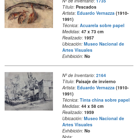
Nº de Inventario
:
1735
Título
:
Pescados
Artista
:
Eduardo Vernazza
(1910-
1991)
Técnica
:
Acuarela sobre papel
Medidas
:
47 x 73 cm
Realizado
:
1957
Ubicación:
Museo Nacional de
Artes Visuales
Exhibición
:
No
Nº de Inventario
:
2164
Título
:
Paisaje de invierno
Artista
:
Eduardo Vernazza
(1910-
1991)
Técnica
:
Tinta china sobre papel
Medidas
:
44 x 58 cm
Realizado
:
1959
Ubicación:
Museo Nacional de
Artes Visuales
Exhibición
:
No
Nota
: