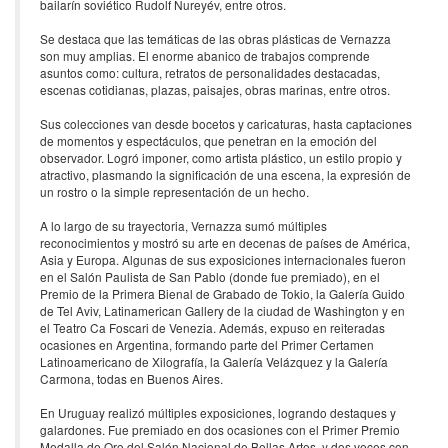
bailarín soviético Rudolf Nureyév, entre otros.
Se destaca que las temáticas de las obras plásticas de Vernazza
son muy amplias. El enorme abanico de trabajos comprende
asuntos como: cultura, retratos de personalidades destacadas,
escenas cotidianas, plazas, paisajes, obras marinas, entre otros.
Sus colecciones van desde bocetos y caricaturas, hasta captaciones
de momentos y espectáculos, que penetran en la emoción del
observador. Logró imponer, como artista plástico, un estilo propio y
atractivo, plasmando la significación de una escena, la expresión de
un rostro o la simple representación de un hecho.
A lo largo de su trayectoria, Vernazza sumó múltiples
reconocimientos y mostró su arte en decenas de países de América,
Asia y Europa. Algunas de sus exposiciones internacionales fueron
en el Salón Paulista de San Pablo (donde fue premiado), en el
Premio de la Primera Bienal de Grabado de Tokio, la Galería Guido
de Tel Aviv, Latinamerican Gallery de la ciudad de Washington y en
el Teatro Ca Foscari de Venezia. Además, expuso en reiteradas
ocasiones en Argentina, formando parte del Primer Certamen
Latinoamericano de Xilografía, la Galería Velázquez y la Galería
Carmona, todas en Buenos Aires.
En Uruguay realizó múltiples exposiciones, logrando destaques y
galardones. Fue premiado en dos ocasiones con el Primer Premio
Medalla de Oro del Salón Nacional de Bellas Artes, y dos veces con