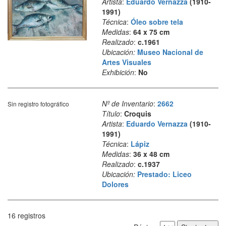
Artista
:
Eduardo Vernazza
(1910-
1991)
Técnica
:
Óleo sobre tela
Medidas
:
64 x 75 cm
Realizado
:
c.1961
Ubicación:
Museo Nacional de
Artes Visuales
Exhibición
:
No
Nº de Inventario
:
2662
Sin registro fotográfico
Título
:
Croquis
Artista
:
Eduardo Vernazza
(1910-
1991)
Técnica
:
Lápiz
Medidas
:
36 x 48 cm
Realizado
:
c.1937
Ubicación:
Prestado: Liceo
Dolores
16 registros
Página