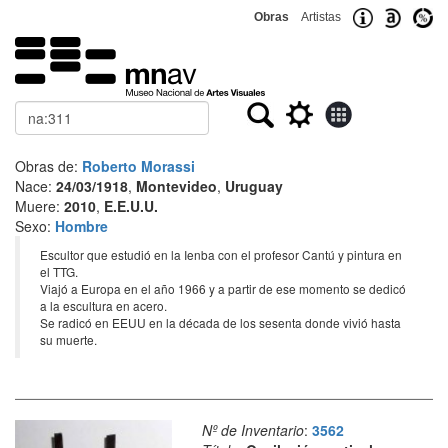
Obras
Artistas
Buscar
Obras de:
Roberto Morassi
Nace:
24/03/1918
,
Montevideo
,
Uruguay
Muere:
2010
,
E.E.U.U.
Sexo:
Hombre
Escultor que estudió en la Ienba con el profesor Cantú y pintura en
el TTG.
Viajó a Europa en el año 1966 y a partir de ese momento se dedicó
a la escultura en acero.
Se radicó en EEUU en la década de los sesenta donde vivió hasta
su muerte.
Nº de Inventario
:
3562