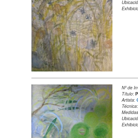
Ubicació
Exhibici
Nº de In
Título
:
P
Artista
:
Técnica
Medida
Ubicació
Exhibici