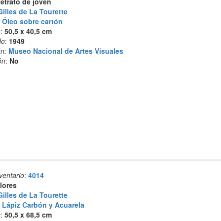
etrato de joven
Gilles de La Tourette
:
Óleo sobre cartón
s
:
50,5 x 40,5 cm
do
:
1949
n:
Museo Nacional de Artes Visuales
ón
:
No
ventario
:
4014
lores
Gilles de La Tourette
:
Lápiz Carbón y Acuarela
s
:
50,5 x 68,5 cm