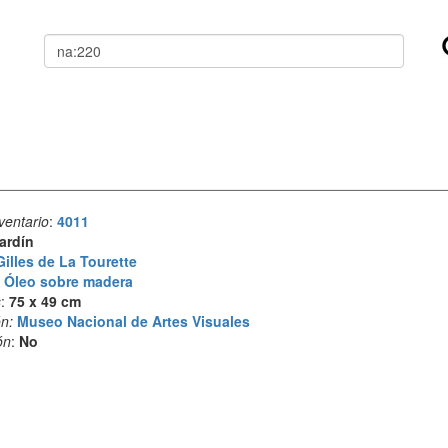
Buscar
ventario
:
4011
ardín
Gilles de La Tourette
:
Óleo sobre madera
s
:
75 x 49 cm
n:
Museo Nacional de Artes Visuales
ón
:
No