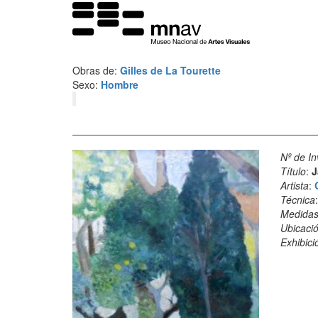
Obras de:
Gilles de La Tourette
Sexo:
Hombre
Nº de In
Título
:
J
Artista
:
Técnica
Medida
Ubicació
Exhibici