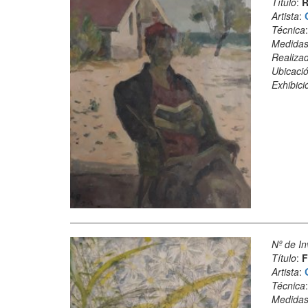
Título
:
R
Artista
:
Técnica
Medida
Realiza
Ubicació
Exhibici
Nº de In
Título
:
F
Artista
:
Técnica
Medida