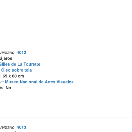
ventario
:
4012
ájaros
Gilles de La Tourette
:
Óleo sobre tela
s
:
65 x 80 cm
n:
Museo Nacional de Artes Visuales
ón
:
No
ventario
:
4013