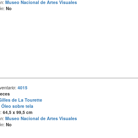
n:
Museo Nacional de Artes Visuales
ón
:
No
ventario
:
4015
eces
Gilles de La Tourette
:
Óleo sobre tela
s
:
64,5 x 99,5 cm
n:
Museo Nacional de Artes Visuales
ón
:
No