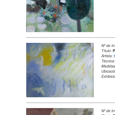
Nº de In
Título
:
P
Artista
:
Técnica
Medida
Ubicació
Exhibici
Nº de In