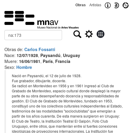
Obras
Artistas
Buscar
Obras de:
Carlos Fossatti
Nace:
12/07/1928
,
Paysandú
,
Uruguay
Muere:
16/06/1981
,
París
,
Francia
Sexo:
Hombre
Nació en Paysandú, el 12 de julio de 1928.
Fue grabador, dibujante, docente.
Se radicó en Montevideo en 1956 y en 1961 ingresó al Club de
Grabado de Montevideo, espacio cultural donde desplegó la mayor
parte de su obra desempeñando docencia y responsabilidades de
gestión. El Club de Grabado de Montevideo, fundado en 1953,
constituyó uno de los colectivos culturales independientes al Estado,
testimonios de las modalidades "socioclubistas" que emergían a
partir de los años cuarenta. De esta manera surgieron en Uruguay:
El Club de Teatro, la Institución Teatral El Galpón, Foto Club
Uruguayo, entre otros, que mantenían entre sí fuertes conexiones
ideológicas de proyecciones internacionales. La Institución fue