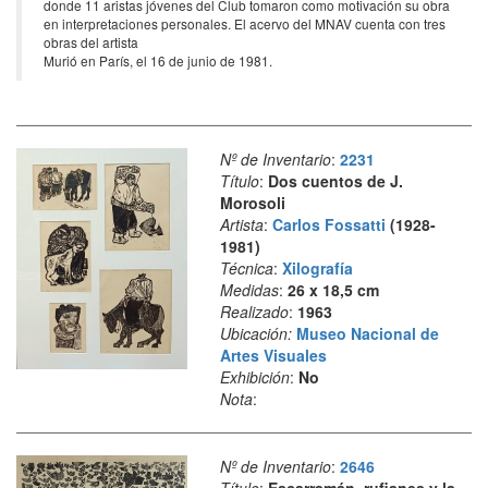
donde 11 aristas jóvenes del Club tomaron como motivación su obra
en interpretaciones personales. El acervo del MNAV cuenta con tres
obras del artista
Murió en París, el 16 de junio de 1981.
Nº de Inventario
:
2231
Título
:
Dos cuentos de J.
Morosoli
Artista
:
Carlos Fossatti
(1928-
1981)
Técnica
:
Xilografía
Medidas
:
26 x 18,5 cm
Realizado
:
1963
Ubicación:
Museo Nacional de
Artes Visuales
Exhibición
:
No
Nota
:
Nº de Inventario
:
2646