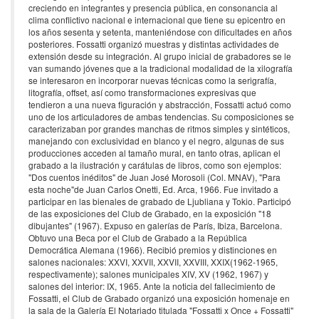
creciendo en integrantes y presencia pública, en consonancia al
clima conflictivo nacional e internacional que tiene su epicentro en
los años sesenta y setenta, manteniéndose con dificultades en años
posteriores. Fossatti organizó muestras y distintas actividades de
extensión desde su integración. Al grupo inicial de grabadores se le
van sumando jóvenes que a la tradicional modalidad de la xilografía
se interesaron en incorporar nuevas técnicas como la serigrafía,
litografía, offset, así como transformaciones expresivas que
tendieron a una nueva figuración y abstracción, Fossatti actuó como
uno de los articuladores de ambas tendencias. Su composiciones se
caracterizaban por grandes manchas de ritmos simples y sintéticos,
manejando con exclusividad en blanco y el negro, algunas de sus
producciones acceden al tamaño mural, en tanto otras, aplican el
grabado a la ilustración y carátulas de libros, como son ejemplos:
"Dos cuentos inéditos" de Juan José Morosoli (Col. MNAV), "Para
esta noche"de Juan Carlos Onetti, Ed. Arca, 1966. Fue invitado a
participar en las bienales de grabado de Ljubliana y Tokio. Participó
de las exposiciones del Club de Grabado, en la exposición "18
dibujantes" (1967). Expuso en galerías de París, Ibiza, Barcelona.
Obtuvo una Beca por el Club de Grabado a la República
Democrática Alemana (1966). Recibió premios y distinciones en
salones nacionales: XXVI, XXVII, XXVII, XXVIII, XXIX(1962-1965,
respectivamente); salones municipales XIV, XV (1962, 1967) y
salones del interior: IX, 1965. Ante la noticia del fallecimiento de
Fossatti, el Club de Grabado organizó una exposición homenaje en
la sala de la Galería El Notariado titulada "Fossatti x Once + Fossatti"