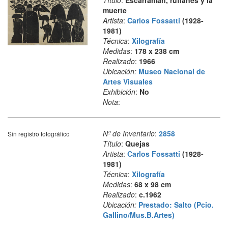
Título
:
Escarramán, rufianes y la
muerte
Artista
:
Carlos Fossatti
(1928-
1981)
Técnica
:
Xilografía
Medidas
:
178 x 238 cm
Realizado
:
1966
Ubicación:
Museo Nacional de
Artes Visuales
Exhibición
:
No
Nota
:
Nº de Inventario
:
2858
Sin registro fotográfico
Título
:
Quejas
Artista
:
Carlos Fossatti
(1928-
1981)
Técnica
:
Xilografía
Medidas
:
68 x 98 cm
Realizado
:
c.1962
Ubicación:
Prestado: Salto (Pcio.
Gallino/Mus.B.Artes)