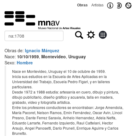
Obras
Artistas
Buscar
Obras de:
Ignacio Márquez
Nace:
10/10/1959
,
Montevideo
,
Uruguay
Sexo:
Hombre
Nace en Montevideo, Uruguay el 10 de octubre de 1959.
Inicia sus estudios en la Escuela de Artes Aplicadas en la
Universidad del Trabajo, Escuela Pedro Figari, y en talleres
particulares.
Desde 1972 a 1988 estudia: artesanía en cuero, dibujo y pintura,
dibujo publicitario, diseño gráfico y acuarela, talla en madera,
grabado, video y fotografía artística.
Entre los profesores conductores se encontraban: Jorge Amendola,
María Pacoret, Nelson Ramos, Emin Fernández, Oscar Avin, Lincol
Presno, Dante Ferrez Saravia, Anhelo Hernandez, Adela Neffa,
Eduardo Larrarte, Fernando Izquierdo, Raul Cattelani, Hector
Araujo, Angel Panosetti, Darío Prunell, Enrrique Aguirre y Carlos
Brunetto.