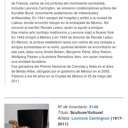
de Francia, varios de los pintores del movimiento surrealista,
incluida Leonora Carrington, se volvieron colaboradores activos del
Kunstler Bund, movimiento subterráneo de intelectuales
antifascistas. En 1941 escapó del hospital y arribó a la ciudad de
Lisboa, donde encontró refugio en la embajada de México. Allí
conoció al escritor Renato Leduc, quien la ayudó a emigrar.
Ese mismo año contrajo matrimonio y Leonora viajó a Nueva York.
En 1942 emigró a México y en 1943 se divorció de Renato Leduc.
En México, la pintora restableció lazos con varios de sus colegas y
amigos surrealistas en el exilio, quienes también se encontraron en
ese país, tales como André Breton, Benjamín Péret, Alice Rahon,
Wolfgang Paalen y la pintora Remedios Varo, con quien mantuvo
una amistad duradera.
Fue ganadora del Premio Nacional de Ciencias y Artes en el área
de Bellas Artes, otorgado por el gobierno de México en el 2005.
Falleció a los 94 años en la Ciudad de México el 25 de mayo del
2011.
Nº de Inventario
:
5148
Título
:
Sculture/Vulturel
Artista
:
Leonora Carrington
(1917-
2011)