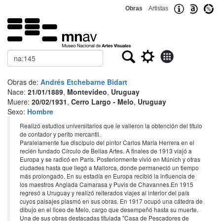
Obras
Artistas
Buscar
Obras de:
Andrés Etchebarne Bidart
Nace:
21/01/1889
,
Montevideo
,
Uruguay
Muere:
20/02/1931
,
Cerro Largo - Melo
,
Uruguay
Sexo:
Hombre
Realizó estudios universitarios que le valieron la obtención del título
de contador y perito mercantil.
​Paralelamente fue discípulo del pintor Carlos María Herrera en el
recién fundado Círculo de Bellas Artes. A finales de 1913 viajó a
Europa y se radicó en París. Posteriormente vivió en Múnich y otras
ciudades hasta que llegó a Mallorca, donde permaneció un tiempo
más prolongado.​ En su estadía en Europa recibió la influencia de
los maestros Anglada Camarasa y Puvis de Chavannes.En 1915
regresó a Uruguay y realizó reiterados viajes al interior del país
cuyos paisajes plasmó en sus obras. En 1917 ocupó una cátedra de
dibujo en el liceo de Melo, cargo que desempeñó hasta su muerte.
Una de sus obras destacadas titulada "Casa de Pescadores de