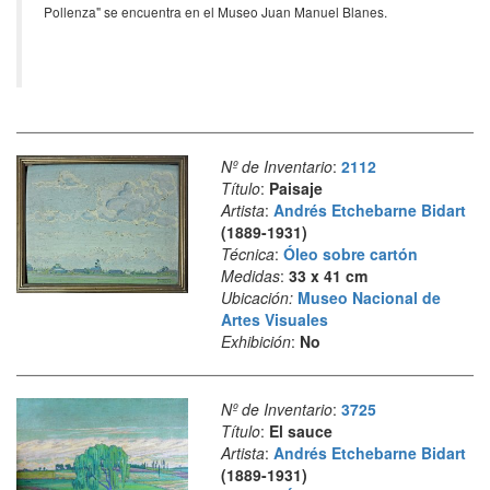
Pollenza" se encuentra en el Museo Juan Manuel Blanes.
Nº de Inventario
:
2112
Título
:
Paisaje
Artista
:
Andrés Etchebarne Bidart
(1889-1931)
Técnica
:
Óleo sobre cartón
Medidas
:
33 x 41 cm
Ubicación:
Museo Nacional de
Artes Visuales
Exhibición
:
No
Nº de Inventario
:
3725
Título
:
El sauce
Artista
:
Andrés Etchebarne Bidart
(1889-1931)