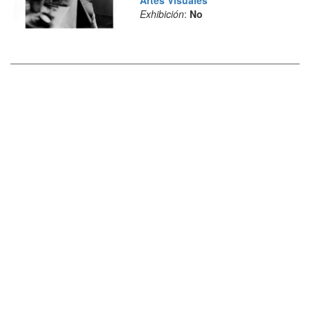
Artes Visuales
Exhibición
:
No