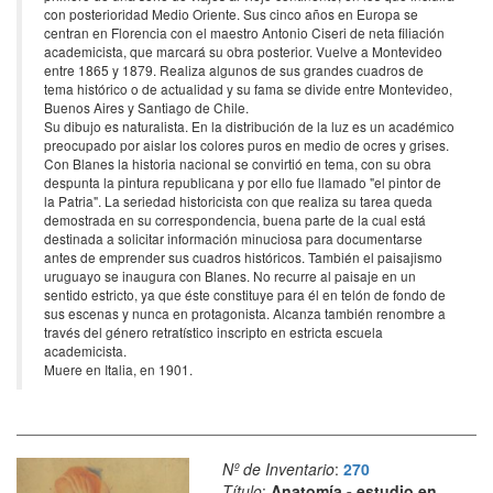
con posterioridad Medio Oriente. Sus cinco años en Europa se
centran en Florencia con el maestro Antonio Ciseri de neta filiación
academicista, que marcará su obra posterior. Vuelve a Montevideo
entre 1865 y 1879. Realiza algunos de sus grandes cuadros de
tema histórico o de actualidad y su fama se divide entre Montevideo,
Buenos Aires y Santiago de Chile.
Su dibujo es naturalista. En la distribución de la luz es un académico
preocupado por aislar los colores puros en medio de ocres y grises.
Con Blanes la historia nacional se convirtió en tema, con su obra
despunta la pintura republicana y por ello fue llamado "el pintor de
la Patria". La seriedad historicista con que realiza su tarea queda
demostrada en su correspondencia, buena parte de la cual está
destinada a solicitar información minuciosa para documentarse
antes de emprender sus cuadros históricos. También el paisajismo
uruguayo se inaugura con Blanes. No recurre al paisaje en un
sentido estricto, ya que éste constituye para él en telón de fondo de
sus escenas y nunca en protagonista. Alcanza también renombre a
través del género retratístico inscripto en estricta escuela
academicista.
Muere en Italia, en 1901.
Nº de Inventario
:
270
Título
:
Anatomía - estudio en