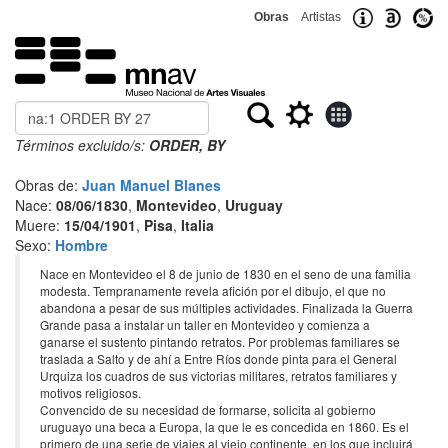
Obras
Artistas
Buscar
Términos excluido/s:
ORDER, BY
Obras de:
Juan Manuel Blanes
Nace:
08/06/1830
,
Montevideo
,
Uruguay
Muere:
15/04/1901
,
Pisa
,
Italia
Sexo:
Hombre
Nace en Montevideo el 8 de junio de 1830 en el seno de una familia
modesta. Tempranamente revela afición por el dibujo, el que no
abandona a pesar de sus múltiples actividades. Finalizada la Guerra
Grande pasa a instalar un taller en Montevideo y comienza a
ganarse el sustento pintando retratos. Por problemas familiares se
traslada a Salto y de ahí a Entre Ríos donde pinta para el General
Urquiza los cuadros de sus victorias militares, retratos familiares y
motivos religiosos.
Convencido de su necesidad de formarse, solicita al gobierno
uruguayo una beca a Europa, la que le es concedida en 1860. Es el
primero de una serie de viajes al viejo continente, en los que incluirá