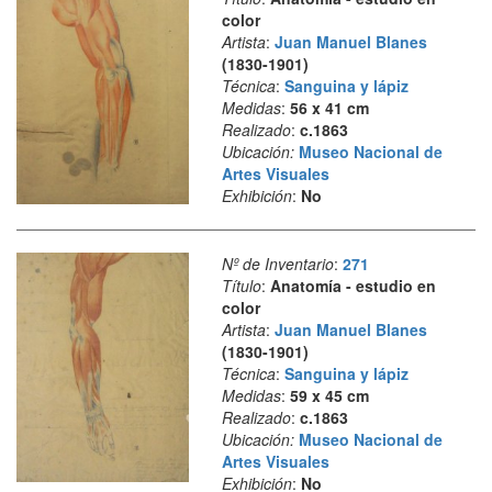
color
Artista
:
Juan Manuel Blanes
(1830-1901)
Técnica
:
Sanguina y lápiz
Medidas
:
56 x 41 cm
Realizado
:
c.1863
Ubicación:
Museo Nacional de
Artes Visuales
Exhibición
:
No
Nº de Inventario
:
271
Título
:
Anatomía - estudio en
color
Artista
:
Juan Manuel Blanes
(1830-1901)
Técnica
:
Sanguina y lápiz
Medidas
:
59 x 45 cm
Realizado
:
c.1863
Ubicación:
Museo Nacional de
Artes Visuales
Exhibición
:
No