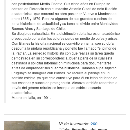
con posterioridad Medio Oriente. Sus cinco años en Europa se
centran en Florencia con el maestro Antonio Ciseri de neta filiación
academicista, que marcará su obra posterior. Vuelve a Montevideo
entre 1865 y 1879. Realiza algunos de sus grandes cuadros de
tema histórico o de actualidad y su fama se divide entre Montevideo,
Buenos Aires y Santiago de Chile.
Su dibujo es naturalista. En la distribución de la luz es un académico
preocupado por aislar los colores puros en medio de ocres y grises.
Con Blanes la historia nacional se convirtió en tema, con su obra
despunta la pintura republicana y por ello fue llamado "el pintor de
la Patria". La seriedad historicista con que realiza su tarea queda
demostrada en su correspondencia, buena parte de la cual está
destinada a solicitar información minuciosa para documentarse
antes de emprender sus cuadros históricos. También el paisajismo
uruguayo se inaugura con Blanes. No recurre al paisaje en un
sentido estricto, ya que éste constituye para él en telón de fondo de
sus escenas y nunca en protagonista. Alcanza también renombre a
través del género retratístico inscripto en estricta escuela
academicista.
Muere en Italia, en 1901.
Nº de Inventario
:
260
Título
:
Estudio - del yeso