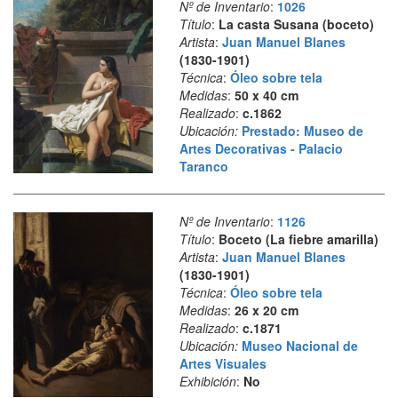
Nº de Inventario
:
1026
Título
:
La casta Susana (boceto)
Artista
:
Juan Manuel Blanes
(1830-1901)
Técnica
:
Óleo sobre tela
Medidas
:
50 x 40 cm
Realizado
:
c.1862
Ubicación:
Prestado: Museo de
Artes Decorativas - Palacio
Taranco
Nº de Inventario
:
1126
Título
:
Boceto (La fiebre amarilla)
Artista
:
Juan Manuel Blanes
(1830-1901)
Técnica
:
Óleo sobre tela
Medidas
:
26 x 20 cm
Realizado
:
c.1871
Ubicación:
Museo Nacional de
Artes Visuales
Exhibición
:
No