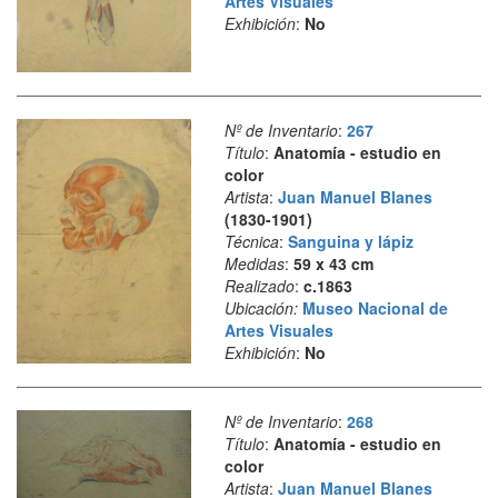
Artes Visuales
Exhibición
:
No
Nº de Inventario
:
267
Título
:
Anatomía - estudio en
color
Artista
:
Juan Manuel Blanes
(1830-1901)
Técnica
:
Sanguina y lápiz
Medidas
:
59 x 43 cm
Realizado
:
c.1863
Ubicación:
Museo Nacional de
Artes Visuales
Exhibición
:
No
Nº de Inventario
:
268
Título
:
Anatomía - estudio en
color
Artista
:
Juan Manuel Blanes