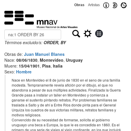
Obras
Artistas
Buscar
Términos excluido/s:
ORDER, BY
Obras de:
Juan Manuel Blanes
Nace:
08/06/1830
,
Montevideo
,
Uruguay
Muere:
15/04/1901
,
Pisa
,
Italia
Sexo:
Hombre
Nace en Montevideo el 8 de junio de 1830 en el seno de una familia
modesta. Tempranamente revela afición por el dibujo, el que no
abandona a pesar de sus múltiples actividades. Finalizada la Guerra
Grande pasa a instalar un taller en Montevideo y comienza a
ganarse el sustento pintando retratos. Por problemas familiares se
traslada a Salto y de ahí a Entre Ríos donde pinta para el General
Urquiza los cuadros de sus victorias militares, retratos familiares y
motivos religiosos.
Convencido de su necesidad de formarse, solicita al gobierno
uruguayo una beca a Europa, la que le es concedida en 1860. Es el
primero de una serie de viajes al viejo continente, en los que incluirá