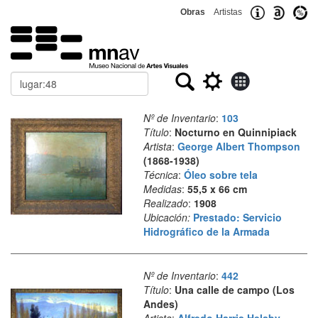
Obras
Artistas
Buscar
Nº de Inventario
:
103
Título
:
Nocturno en Quinnipiack
Artista
:
George Albert Thompson
(1868-1938)
Técnica
:
Óleo sobre tela
Medidas
:
55,5 x 66 cm
Realizado
:
1908
Ubicación:
Prestado: Servicio
Hidrográfico de la Armada
Nº de Inventario
:
442
Título
:
Una calle de campo (Los
Andes)