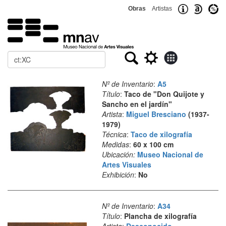
Obras
Artistas
Buscar
Nº de Inventario
:
A5
Título
:
Taco de "Don Quijote y
Sancho en el jardín"
Artista
:
Miguel Bresciano
(1937-
1979)
Técnica
:
Taco de xilografía
Medidas
:
60 x 100 cm
Ubicación:
Museo Nacional de
Artes Visuales
Exhibición
:
No
Nº de Inventario
:
A34
Título
:
Plancha de xilografía