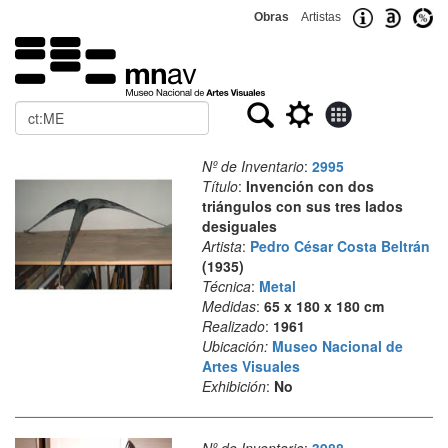
Obras
Artistas
Buscar
Nº de Inventario
:
2995
Título
:
Invención con dos
triángulos con sus tres lados
desiguales
Artista
:
Pedro César Costa Beltrán
(1935)
Técnica
:
Metal
Medidas
:
65 x 180 x 180 cm
Realizado
:
1961
Ubicación:
Museo Nacional de
Artes Visuales
Exhibición
:
No