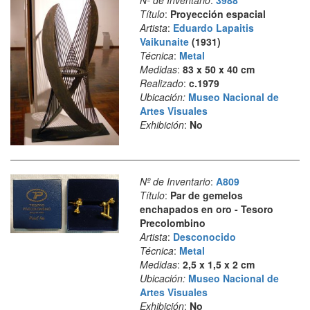
Nº de Inventario
:
3988
Título
:
Proyección espacial
Artista
:
Eduardo Lapaitis
Vaikunaite
(1931)
Técnica
:
Metal
Medidas
:
83 x 50 x 40 cm
Realizado
:
c.1979
Ubicación:
Museo Nacional de
Artes Visuales
Exhibición
:
No
Nº de Inventario
:
A809
Título
:
Par de gemelos
enchapados en oro - Tesoro
Precolombino
Artista
:
Desconocido
Técnica
:
Metal
Medidas
:
2,5 x 1,5 x 2 cm
Ubicación:
Museo Nacional de
Artes Visuales
Exhibición
:
No