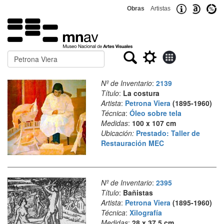
Obras
Artistas
Buscar
Nº de Inventario
:
2139
Título
:
La costura
Artista
:
Petrona Viera
(1895-1960)
Técnica
:
Óleo sobre tela
Medidas
:
100 x 107 cm
Ubicación:
Prestado: Taller de
Restauración MEC
Nº de Inventario
:
2395
Título
:
Bañistas
Artista
:
Petrona Viera
(1895-1960)
Técnica
:
Xilografía
Medidas
:
28 x 37,5 cm