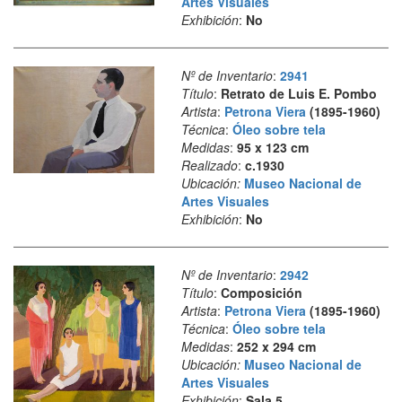
Artes Visuales
Exhibición
:
No
Nº de Inventario
:
2941
Título
:
Retrato de Luis E. Pombo
Artista
:
Petrona Viera
(1895-1960)
Técnica
:
Óleo sobre tela
Medidas
:
95 x 123 cm
Realizado
:
c.1930
Ubicación:
Museo Nacional de
Artes Visuales
Exhibición
:
No
Nº de Inventario
:
2942
Título
:
Composición
Artista
:
Petrona Viera
(1895-1960)
Técnica
:
Óleo sobre tela
Medidas
:
252 x 294 cm
Ubicación:
Museo Nacional de
Artes Visuales
Exhibición
:
Sala 5