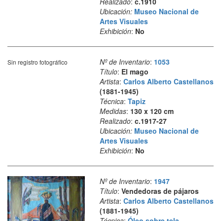
Realizado
:
c.1910
Ubicación:
Museo Nacional de
Artes Visuales
Exhibición
:
No
Nº de Inventario
:
1053
Sin registro fotográfico
Título
:
El mago
Artista
:
Carlos Alberto Castellanos
(1881-1945)
Técnica
:
Tapiz
Medidas
:
130 x 120 cm
Realizado
:
c.1917-27
Ubicación:
Museo Nacional de
Artes Visuales
Exhibición
:
No
Nº de Inventario
:
1947
Título
:
Vendedoras de pájaros
Artista
:
Carlos Alberto Castellanos
(1881-1945)
Técnica
:
Óleo sobre tela