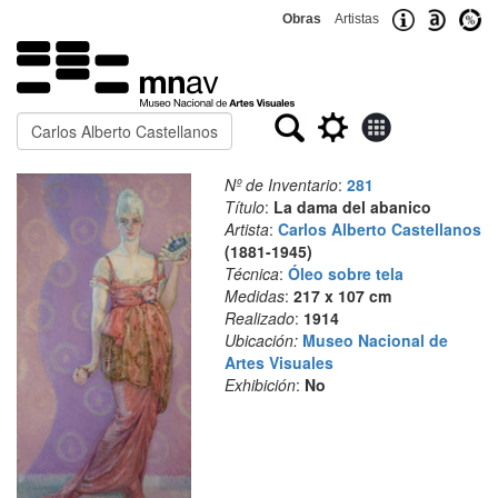
Obras
Artistas
Buscar
Nº de Inventario
:
281
Título
:
La dama del abanico
Artista
:
Carlos Alberto Castellanos
(1881-1945)
Técnica
:
Óleo sobre tela
Medidas
:
217 x 107 cm
Realizado
:
1914
Ubicación:
Museo Nacional de
Artes Visuales
Exhibición
:
No