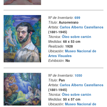
Nº de Inventario
:
699
Título
:
Autorretrato
Artista
:
Carlos Alberto Castellanos
(1881-1945)
Técnica
:
Óleo sobre cartón
Medidas
:
68 x 53 cm
Realizado
:
1928
Ubicación:
Museo Nacional de
Artes Visuales
Exhibición
:
No
Nº de Inventario
:
1050
Título
:
Pan
Artista
:
Carlos Alberto Castellanos
(1881-1945)
Técnica
:
Óleo sobre cartón
Medidas
:
50 x 57 cm
Ubicación:
Museo Nacional de