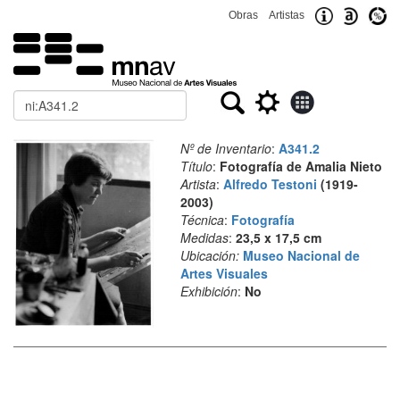
Obras
Artistas
Buscar
Nº de Inventario
:
A341.2
Título
:
Fotografía de Amalia Nieto
Artista
:
Alfredo Testoni
(1919-
2003)
Técnica
:
Fotografía
Medidas
:
23,5 x 17,5 cm
Ubicación:
Museo Nacional de
Artes Visuales
Exhibición
:
No