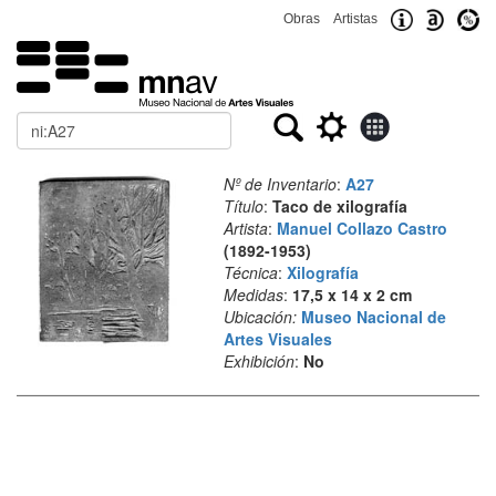
Obras
Artistas
Buscar
Nº de Inventario
:
A27
Título
:
Taco de xilografía
Artista
:
Manuel Collazo Castro
(1892-1953)
Técnica
:
Xilografía
Medidas
:
17,5 x 14 x 2 cm
Ubicación:
Museo Nacional de
Artes Visuales
Exhibición
:
No