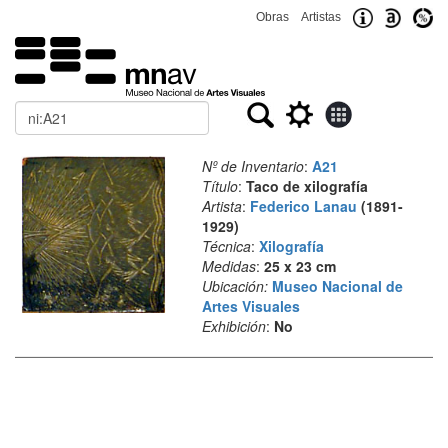
Obras
Artistas
Buscar
Nº de Inventario
:
A21
Título
:
Taco de xilografía
Artista
:
Federico Lanau
(1891-
1929)
Técnica
:
Xilografía
Medidas
:
25 x 23 cm
Ubicación:
Museo Nacional de
Artes Visuales
Exhibición
:
No