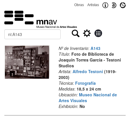
Obras
Artistas
Buscar
Nº de Inventario
:
A143
Título
:
Foto de Biblioteca de
Joaquín Torres García - Testoni
Studios
Artista
:
Alfredo Testoni
(1919-
2003)
Técnica
:
Fotografía
Medidas
:
18,5 x 24 cm
Ubicación:
Museo Nacional de
Artes Visuales
Exhibición
:
No