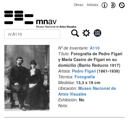
Obras
Artistas
Buscar
Nº de Inventario
:
A110
Título
:
Fotografía de Pedro Figari
y María Castro de Figari en su
domicilio (Barrio Reducto 1917)
Artista
:
Pedro Figari
(1861-1938)
Técnica
:
Fotografía
Medidas
:
13,3 x 19 cm
Ubicación:
Museo Nacional de
Artes Visuales
Exhibición
:
No
Nota
: