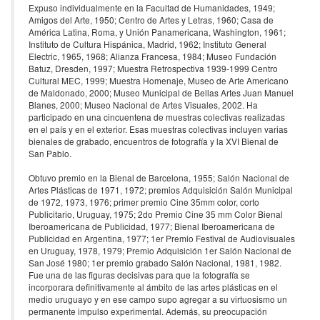
Expuso individualmente en la Facultad de Humanidades, 1949;
Amigos del Arte, 1950; Centro de Artes y Letras, 1960; Casa de
América Latina, Roma, y Unión Panamericana, Washington, 1961;
Instituto de Cultura Hispánica, Madrid, 1962; Instituto General
Electric, 1965, 1968; Alianza Francesa, 1984; Museo Fundación
Batuz, Dresden, 1997; Muestra Retrospectiva 1939-1999 Centro
Cultural MEC, 1999; Muestra Homenaje, Museo de Arte Americano
de Maldonado, 2000; Museo Municipal de Bellas Artes Juan Manuel
Blanes, 2000; Museo Nacional de Artes Visuales, 2002. Ha
participado en una cincuentena de muestras colectivas realizadas
en el país y en el exterior. Esas muestras colectivas incluyen varias
bienales de grabado, encuentros de fotografía y la XVI Bienal de
San Pablo.
Obtuvo premio en la Bienal de Barcelona, 1955; Salón Nacional de
Artes Plásticas de 1971, 1972; premios Adquisición Salón Municipal
de 1972, 1973, 1976; primer premio Cine 35mm color, corto
Publicitario, Uruguay, 1975; 2do Premio Cine 35 mm Color Bienal
Iberoamericana de Publicidad, 1977; Bienal Iberoamericana de
Publicidad en Argentina, 1977; 1er Premio Festival de Audiovisuales
en Uruguay, 1978, 1979; Premio Adquisición 1er Salón Nacional de
San José 1980; 1er premio grabado Salón Nacional, 1981, 1982.
Fue una de las figuras decisivas para que la fotografía se
incorporara definitivamente al ámbito de las artes plásticas en el
medio uruguayo y en ese campo supo agregar a su virtuosismo un
permanente impulso experimental. Además, su preocupación