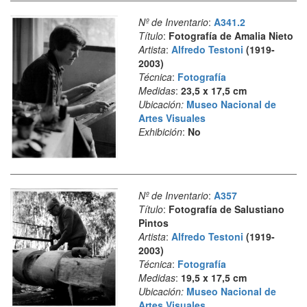
Nº de Inventario
:
A341.2
Título
:
Fotografía de Amalia Nieto
Artista
:
Alfredo Testoni
(1919-
2003)
Técnica
:
Fotografía
Medidas
:
23,5 x 17,5 cm
Ubicación:
Museo Nacional de
Artes Visuales
Exhibición
:
No
Nº de Inventario
:
A357
Título
:
Fotografía de Salustiano
Pintos
Artista
:
Alfredo Testoni
(1919-
2003)
Técnica
:
Fotografía
Medidas
:
19,5 x 17,5 cm
Ubicación:
Museo Nacional de
Artes Visuales