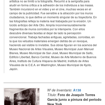
artística no se limitó a la fotografía. Recurrió a la serigrafía para
aludir en forma crítica a la adhesión de los individuos a las masas.
También incursionó en el video y en el cine, muchas veces en el
campo de la publicidad. Fue sensible a la atracción por los muros
ciudadanos, lo que define un momento singular de su trayectoria. En
las fotografías refleja la materia real trabajada por la erosión. Un
lúcido anticipo del Arte Otro. Amplía inconmensurablemente
fragmentos de muros corroídos por la intemperie. Con ellos
descubre diversas facetas al dejar de lado la percepción
convencional. Trabaja fachadas antiguas, agrietadas, corroídas, en
la que los vetustos materiales emergen detrás de un revoque,
haciendo así visible lo invisible. Sus obras figuran en los acervos del
Museo Nacional de Artes Visuales, Museo Municipal Juan Manuel
Blanes, Museo Municipal de San José, Museo Municipal de Salto,
Edificio Libertad, Banco Central, Museo de Arte Moderno de Buenos
Aires, Instituto de Cultura Hispana de Madrid, Instituto de Artes
Visuales de la O.E.A. en Washington, Museo Municipal de Kyoto,
Japón.
Nº de Inventario
:
A138
Título
:
Foto de Joaquín Torres
García junto a pintura del período
New York