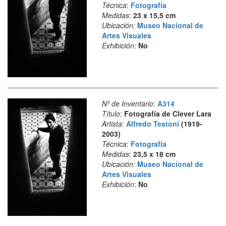
Técnica
:
Fotografía
Medidas
:
23 x 15,5 cm
Ubicación:
Museo Nacional de
Artes Visuales
Exhibición
:
No
Nº de Inventario
:
A314
Título
:
Fotografía de Clever Lara
Artista
:
Alfredo Testoni
(1919-
2003)
Técnica
:
Fotografía
Medidas
:
23,5 x 18 cm
Ubicación:
Museo Nacional de
Artes Visuales
Exhibición
:
No