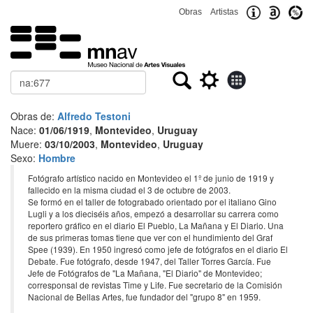
Obras
Artistas
Buscar
Obras de:
Alfredo Testoni
Nace:
01/06/1919
,
Montevideo
,
Uruguay
Muere:
03/10/2003
,
Montevideo
,
Uruguay
Sexo:
Hombre
Fotógrafo artístico nacido en Montevideo el 1º de junio de 1919 y
fallecido en la misma ciudad el 3 de octubre de 2003.
Se formó en el taller de fotograbado orientado por el italiano Gino
Lugli y a los dieciséis años, empezó a desarrollar su carrera como
reportero gráfico en el diario El Pueblo, La Mañana y El Diario. Una
de sus primeras tomas tiene que ver con el hundimiento del Graf
Spee (1939). En 1950 ingresó como jefe de fotógrafos en el diario El
Debate. Fue fotógrafo, desde 1947, del Taller Torres García. Fue
Jefe de Fotógrafos de "La Mañana, "El Diario" de Montevideo;
corresponsal de revistas Time y Life. Fue secretario de la Comisión
Nacional de Bellas Artes, fue fundador del "grupo 8" en 1959.