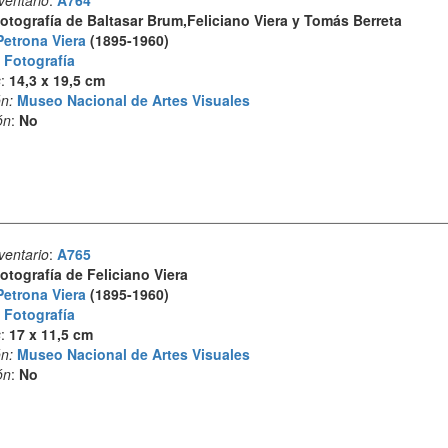
ventario
:
A764
otografía de Baltasar Brum,Feliciano Viera y Tomás Berreta
Petrona Viera
(1895-1960)
:
Fotografía
s
:
14,3 x 19,5 cm
n:
Museo Nacional de Artes Visuales
ón
:
No
ventario
:
A765
otografía de Feliciano Viera
Petrona Viera
(1895-1960)
:
Fotografía
s
:
17 x 11,5 cm
n:
Museo Nacional de Artes Visuales
ón
:
No