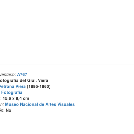
ventario
:
A767
otografía del Gral. Viera
Petrona Viera
(1895-1960)
:
Fotografía
s
:
15,6 x 9,4 cm
n:
Museo Nacional de Artes Visuales
ón
:
No