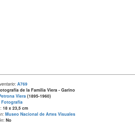
ventario
:
A769
otografía de la Familia Viera - Garino
Petrona Viera
(1895-1960)
:
Fotografía
s
:
18 x 23,5 cm
n:
Museo Nacional de Artes Visuales
ón
:
No