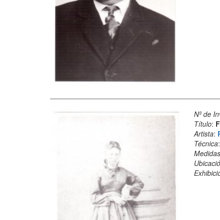
Nº de In
Título
:
F
Artista
:
Técnica
Medida
Ubicació
Exhibici