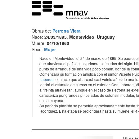
Obras de:
Petrona Viera
Nace:
24/03/1895
,
Montevideo
,
Uruguay
Muere:
04/10/1960
Sexo:
Mujer
Nace en Montevideo, el 24 de marzo de 1895. Su padre, el d
que atraviesa el país en las primeras décadas del siglo.
punto de arranque de una vida poco común, donde la comuni
Comenzará su formación artística con el pintor Vicente Pui
Laborde
, contacto que abarcará casi veinte años de una tra
tendrá el estímulo de cursos en el exterior. Con Laborde, Vi
al treinta atraviesan, aunque en el caso de Petrona se ext
caracteriza por grandes pinceladas de color sin modular, lu
en su mayoría.
Su período planista se perpetúa aproximadamente hasta 194
Rodríguez. Esta etapa se prolongará hasta su muerte, el 4