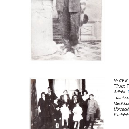
Nº de In
Título
:
F
Artista
:
Técnica
Medida
Ubicació
Exhibici