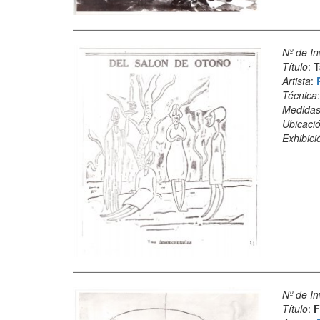
Nº de In
Título
:
T
Artista
:
Técnica
Medida
Ubicació
Exhibici
Nº de In
Título
:
F