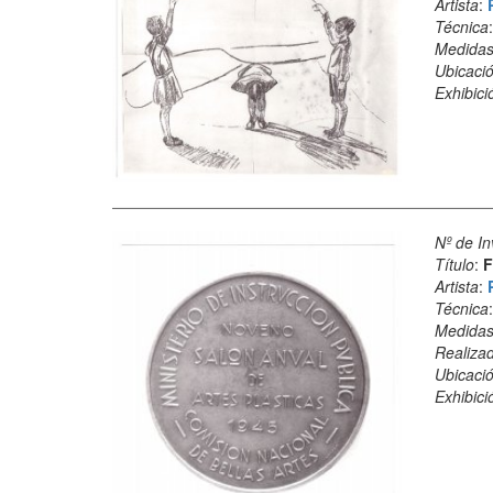
Artista
:
Técnica
Medida
Ubicació
Exhibici
Nº de In
Título
:
F
Artista
:
Técnica
Medida
Realiza
Ubicació
Exhibici