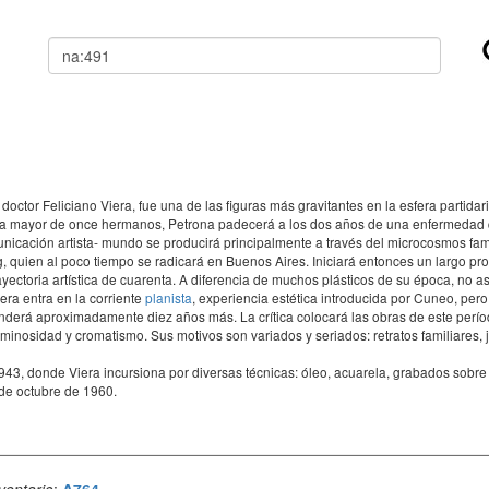
Buscar
octor Feliciano Viera, fue una de las figuras más gravitantes en la esfera partid
 Hija mayor de once hermanos, Petrona padecerá a los dos años de una enfermeda
cación artista- mundo se producirá principalmente a través del microcosmos famil
g, quien al poco tiempo se radicará en Buenos Aires. Iniciará entonces un largo pr
yectoria artística de cuarenta. A diferencia de muchos plásticos de su época, no asi
era entra en la corriente
planista
, experiencia estética introducida por Cuneo, pero
enderá aproximadamente diez años más. La crítica colocará las obras de este perío
minosidad y cromatismo. Sus motivos son variados y seriados: retratos familiares, 
3, donde Viera incursiona por diversas técnicas: óleo, acuarela, grabados sobre 
 de octubre de 1960.