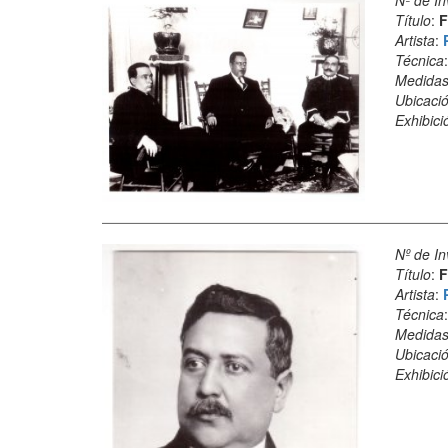
Nº de In
Título
:
F
Artista
:
Técnica
Medida
Ubicació
Exhibici
Nº de In
Título
:
F
Artista
:
Técnica
Medida
Ubicació
Exhibici