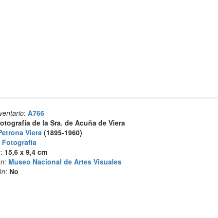
ventario
:
A766
otografía de la Sra. de Acuña de Viera
Petrona Viera
(1895-1960)
:
Fotografía
s
:
15,6 x 9,4 cm
n:
Museo Nacional de Artes Visuales
ón
:
No