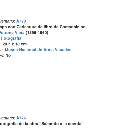
ventario
:
A773
apa con Caricatura de libro de Composición
Petrona Viera
(1895-1960)
:
Fotografía
s
:
20,5 x 18 cm
n:
Museo Nacional de Artes Visuales
ón
:
No
ventario
:
A776
otografia de la obra "Saltando a la cuerda"