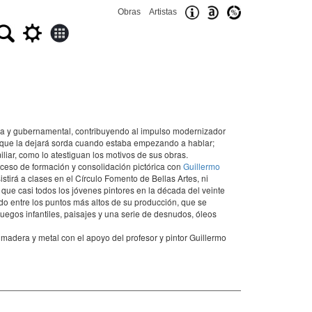
Obras
Artistas
aria y gubernamental, contribuyendo al impulso modernizador
d que la dejará sorda cuando estaba empezando a hablar;
iar, como lo atestiguan los motivos de sus obras.
oceso de formación y consolidación pictórica con
Guillermo
stirá a clases en el Círculo Fomento de Bellas Artes, ni
 que casi todos los jóvenes pintores en la década del veinte
do entre los puntos más altos de su producción, que se
juegos infantiles, paisajes y una serie de desnudos, óleos
madera y metal con el apoyo del profesor y pintor Guillermo