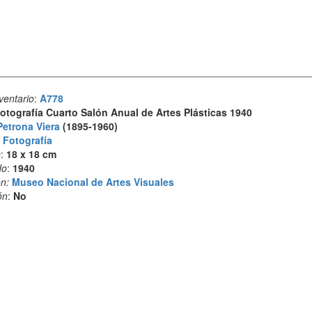
ventario
:
A778
otografía Cuarto Salón Anual de Artes Plásticas 1940
Petrona Viera
(1895-1960)
:
Fotografía
s
:
18 x 18 cm
do
:
1940
n:
Museo Nacional de Artes Visuales
ón
:
No