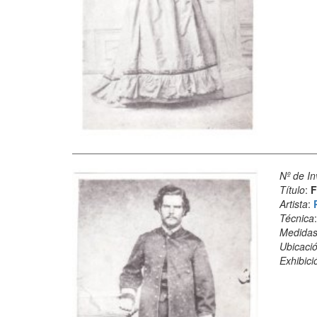
Nº de In
Título
:
F
Artista
:
Técnica
Medida
Ubicació
Exhibici