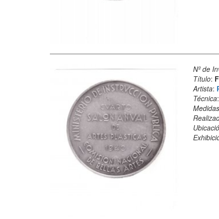
Nº de In
Título
:
F
Artista
:
Técnica
Medida
Realiza
Ubicació
Exhibici