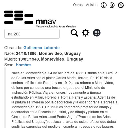
Obras
Artistas
Buscar
Obras de:
Guillermo Laborde
Nace:
24/10/1886
,
Montevideo
,
Uruguay
Muere:
13/05/1940
,
Montevideo
,
Uruguay
Sexo:
Hombre
Nace en Montevideo el 24 de octubre de 1886. Estudia en el Círculo
de Bellas Artes con el pintor Carlos María Herrera. En 1910 visita
centros artísticos de Europa y en 1912, a su retorno a Montevideo,
obtiene por concurso una beca otorgada por el Ministerio de
Instrucción Pública. Viaja entonces nuevamente a Europa
estudiando en Milán, Florencia, Roma, París y España. Además de
la pintura se interesa por la decoración y la escenografía. Regresa a
Montevideo en 1921. En 1923 es nombrado profesor de dibujo y
decoración en la Escuela Industrial, y de dibujo y pintura en el
Círculo de Bellas Artes. José Pedro Argul ("Proceso de las Artes
Plásticas del Uruguay") destaca la tarea de este profesor que debía
suplir las carencias del medio en cuanto a museos y otros lugares