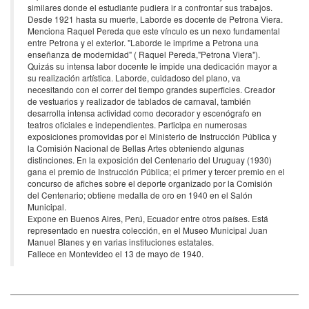
similares donde el estudiante pudiera ir a confrontar sus trabajos.
Desde 1921 hasta su muerte, Laborde es docente de Petrona Viera.
Menciona Raquel Pereda que este vínculo es un nexo fundamental
entre Petrona y el exterior. "Laborde le imprime a Petrona una
enseñanza de modernidad" ( Raquel Pereda,"Petrona Viera").
Quizás su intensa labor docente le impide una dedicación mayor a
su realización artística. Laborde, cuidadoso del plano, va
necesitando con el correr del tiempo grandes superficies. Creador
de vestuarios y realizador de tablados de carnaval, también
desarrolla intensa actividad como decorador y escenógrafo en
teatros oficiales e independientes. Participa en numerosas
exposiciones promovidas por el Ministerio de Instrucción Pública y
la Comisión Nacional de Bellas Artes obteniendo algunas
distinciones. En la exposición del Centenario del Uruguay (1930)
gana el premio de Instrucción Pública; el primer y tercer premio en el
concurso de afiches sobre el deporte organizado por la Comisión
del Centenario; obtiene medalla de oro en 1940 en el Salón
Municipal.
Expone en Buenos Aires, Perú, Ecuador entre otros países. Está
representado en nuestra colección, en el Museo Municipal Juan
Manuel Blanes y en varias instituciones estatales.
Fallece en Montevideo el 13 de mayo de 1940.