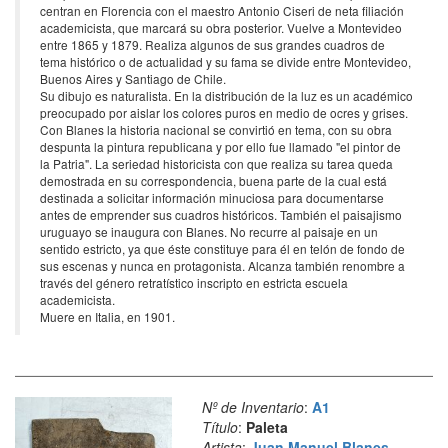
centran en Florencia con el maestro Antonio Ciseri de neta filiación
academicista, que marcará su obra posterior. Vuelve a Montevideo
entre 1865 y 1879. Realiza algunos de sus grandes cuadros de
tema histórico o de actualidad y su fama se divide entre Montevideo,
Buenos Aires y Santiago de Chile.
Su dibujo es naturalista. En la distribución de la luz es un académico
preocupado por aislar los colores puros en medio de ocres y grises.
Con Blanes la historia nacional se convirtió en tema, con su obra
despunta la pintura republicana y por ello fue llamado "el pintor de
la Patria". La seriedad historicista con que realiza su tarea queda
demostrada en su correspondencia, buena parte de la cual está
destinada a solicitar información minuciosa para documentarse
antes de emprender sus cuadros históricos. También el paisajismo
uruguayo se inaugura con Blanes. No recurre al paisaje en un
sentido estricto, ya que éste constituye para él en telón de fondo de
sus escenas y nunca en protagonista. Alcanza también renombre a
través del género retratístico inscripto en estricta escuela
academicista.
Muere en Italia, en 1901.
Nº de Inventario
:
A1
Título
:
Paleta
Artista
:
Juan Manuel Blanes