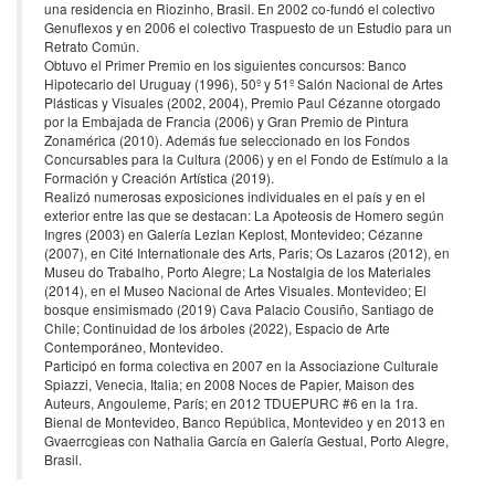
una residencia en Riozinho, Brasil. En 2002 co-fundó el colectivo
Genuflexos y en 2006 el colectivo Traspuesto de un Estudio para un
Retrato Común.
Obtuvo el Primer Premio en los siguientes concursos: Banco
Hipotecario del Uruguay (1996), 50º y 51º Salón Nacional de Artes
Plásticas y Visuales (2002, 2004), Premio Paul Cézanne otorgado
por la Embajada de Francia (2006) y Gran Premio de Pintura
Zonamérica (2010). Además fue seleccionado en los Fondos
Concursables para la Cultura (2006) y en el Fondo de Estímulo a la
Formación y Creación Artística (2019).
Realizó numerosas exposiciones individuales en el país y en el
exterior entre las que se destacan: La Apoteosis de Homero según
Ingres (2003) en Galería Lezlan Keplost, Montevideo; Cézanne
(2007), en Cité Internationale des Arts, Paris; Os Lazaros (2012), en
Museu do Trabalho, Porto Alegre; La Nostalgia de los Materiales
(2014), en el Museo Nacional de Artes Visuales. Montevideo; El
bosque ensimismado (2019) Cava Palacio Cousiño, Santiago de
Chile; Continuidad de los árboles (2022), Espacio de Arte
Contemporáneo, Montevideo.
Participó en forma colectiva en 2007 en la Associazione Culturale
Spiazzi, Venecia, Italia; en 2008 Noces de Papier, Maison des
Auteurs, Angouleme, París; en 2012 TDUEPURC #6 en la 1ra.
Bienal de Montevideo, Banco República, Montevideo y en 2013 en
Gvaerrcgieas con Nathalia García en Galería Gestual, Porto Alegre,
Brasil.